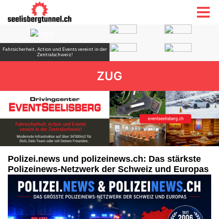
ZUG
Polizei.news und polizeinews.ch: Das stärkste
Polizeinews-Netzwerk der Schweiz und Europas