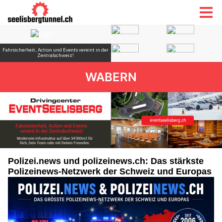
WABERN
Polizei.news und polizeinews.ch: Das stärkste
Polizeinews-Netzwerk der Schweiz und Europas