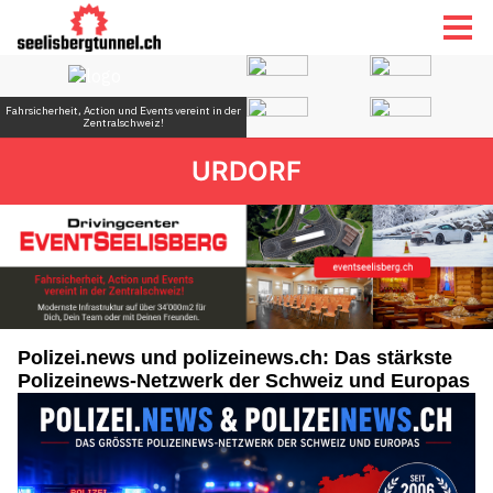
URDORF
Polizei.news und polizeinews.ch: Das stärkste
Polizeinews-Netzwerk der Schweiz und Europas