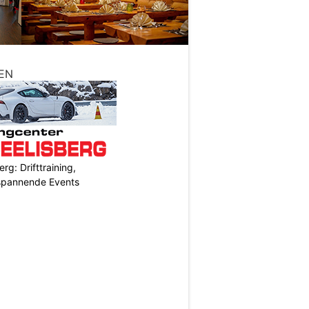
EN
rg: Drifttraining,
 spannende Events
N