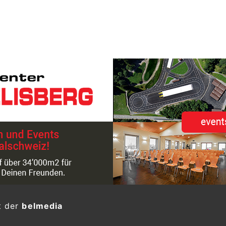
t der
belmedia