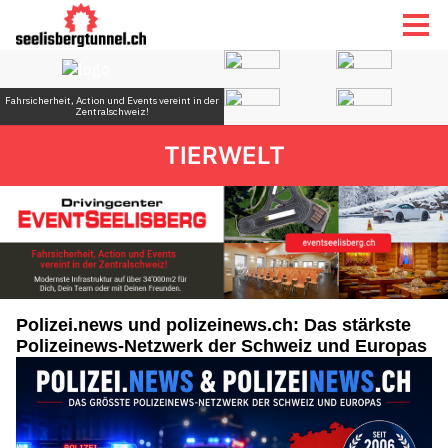
TIERWELT
Polizei.news und polizeinews.ch: Das stärkste
Polizeinews-Netzwerk der Schweiz und Europas