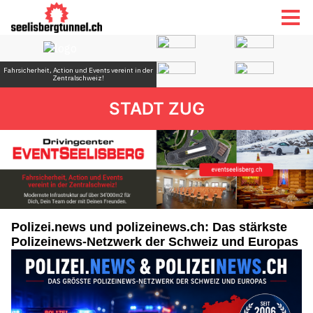
STADT ZUG
Polizei.news und polizeinews.ch: Das stärkste
Polizeinews-Netzwerk der Schweiz und Europas