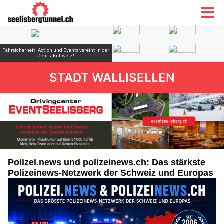
STADT WALLISELLEN
Polizei.news und polizeinews.ch: Das stärkste
Polizeinews-Netzwerk der Schweiz und Europas