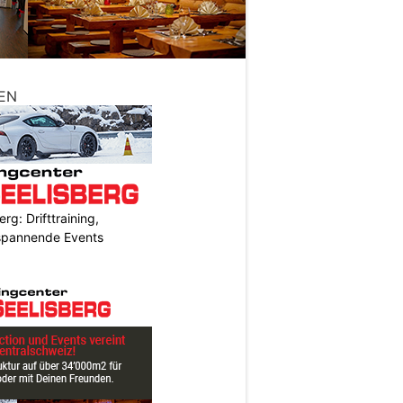
EN
rg: Drifttraining,
 spannende Events
N