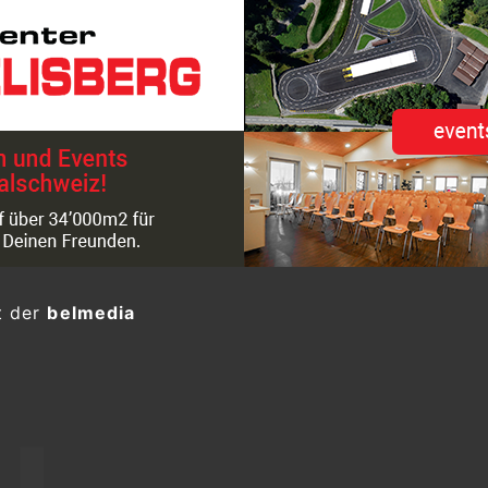
t der
belmedia