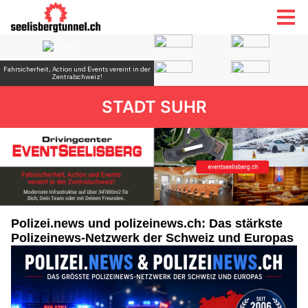
STADT SUHR
Polizei.news und polizeinews.ch: Das stärkste
Polizeinews-Netzwerk der Schweiz und Europas