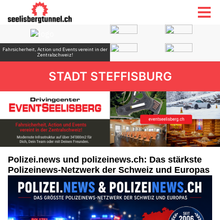
STADT STEFFISBURG
Polizei.news und polizeinews.ch: Das stärkste
Polizeinews-Netzwerk der Schweiz und Europas