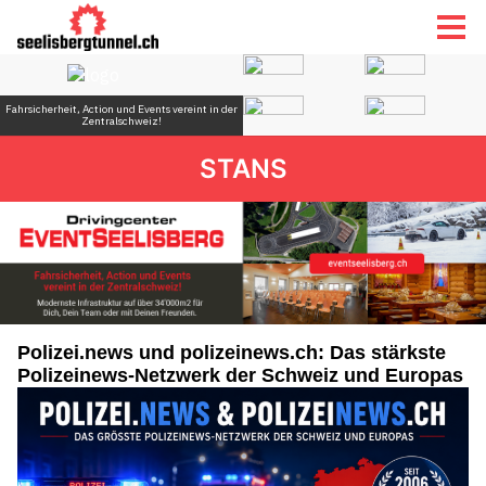
STANS
Polizei.news und polizeinews.ch: Das stärkste
Polizeinews-Netzwerk der Schweiz und Europas