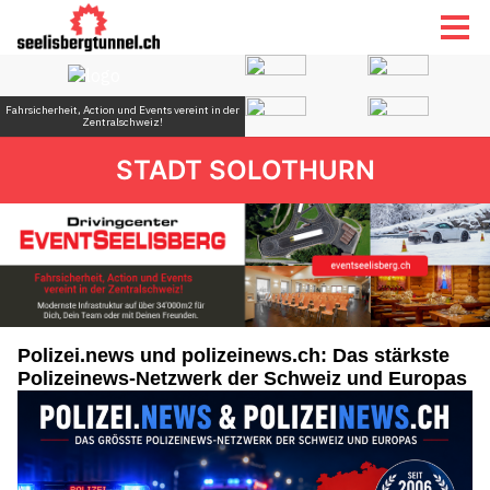
STADT SOLOTHURN
Polizei.news und polizeinews.ch: Das stärkste
Polizeinews-Netzwerk der Schweiz und Europas