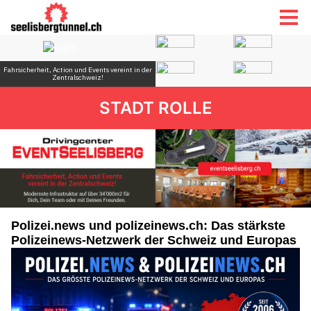
STADT ROLLE
Polizei.news und polizeinews.ch: Das stärkste
Polizeinews-Netzwerk der Schweiz und Europas