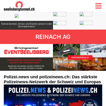
REINACH AG
Polizei.news und polizeinews.ch: Das stärkste
Polizeinews-Netzwerk der Schweiz und Europas