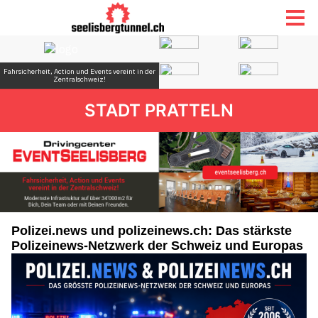
STADT PRATTELN
Polizei.news und polizeinews.ch: Das stärkste
Polizeinews-Netzwerk der Schweiz und Europas