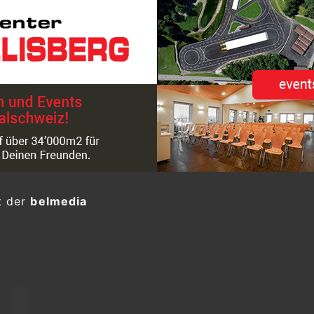
t der
belmedia