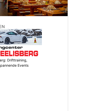
EN
rg: Drifttraining,
 spannende Events
N