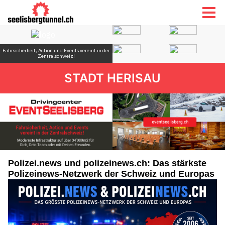
STADT HERISAU
Polizei.news und polizeinews.ch: Das stärkste
Polizeinews-Netzwerk der Schweiz und Europas