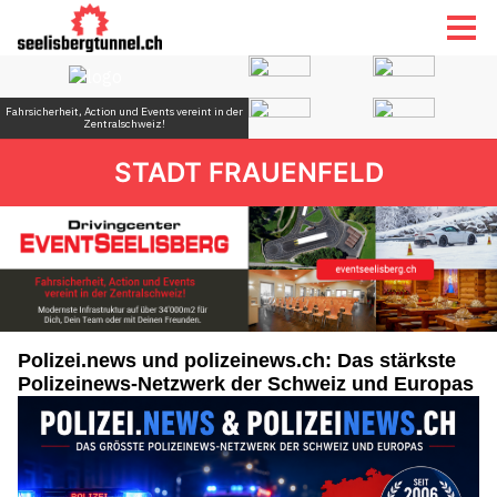
STADT FRAUENFELD
Polizei.news und polizeinews.ch: Das stärkste
Polizeinews-Netzwerk der Schweiz und Europas