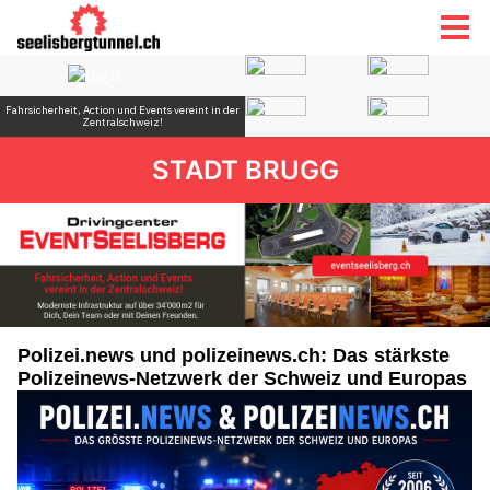
STADT BRUGG
Polizei.news und polizeinews.ch: Das stärkste
Polizeinews-Netzwerk der Schweiz und Europas