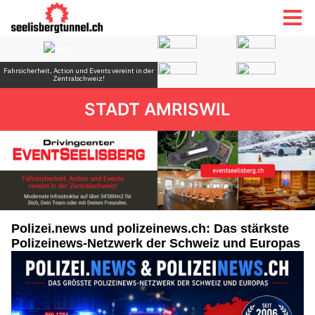
STADT AMRISWIL
Polizei.news und polizeinews.ch: Das stärkste
Polizeinews-Netzwerk der Schweiz und Europas