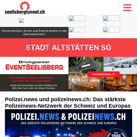
STADT ALTSTÄTTEN SG
Polizei.news und polizeinews.ch: Das stärkste
Polizeinews-Netzwerk der Schweiz und Europas