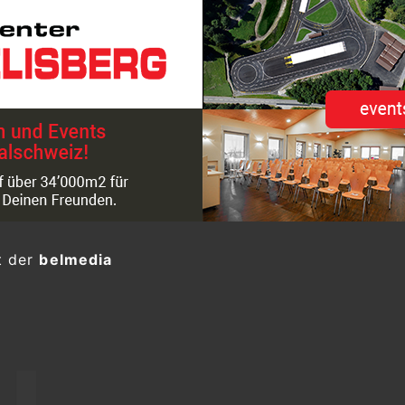
t der
belmedia