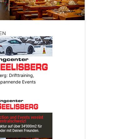
EN
rg: Drifttraining,
 spannende Events
N