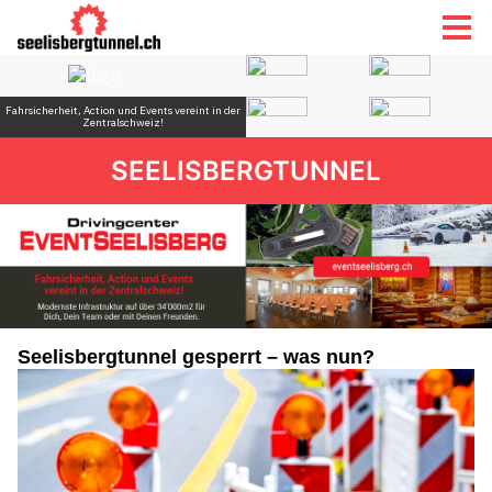
SEELISBERGTUNNEL
Seelisbergtunnel gesperrt – was nun?