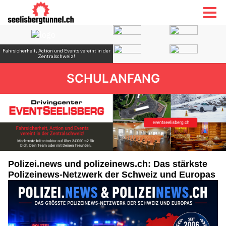
SCHULANFANG
Polizei.news und polizeinews.ch: Das stärkste
Polizeinews-Netzwerk der Schweiz und Europas