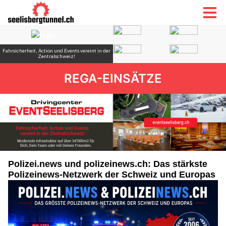
REGA-EINSÄTZE
Polizei.news und polizeinews.ch: Das stärkste
Polizeinews-Netzwerk der Schweiz und Europas