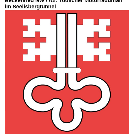
Beckenried NW / A2: Tödlicher Motorradunfall
im Seelisbergtunnel