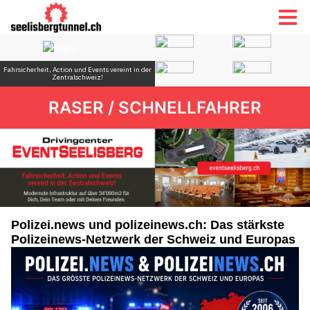
RASER / SCHNELLFAHRER
Polizei.news und polizeinews.ch: Das stärkste
Polizeinews-Netzwerk der Schweiz und Europas