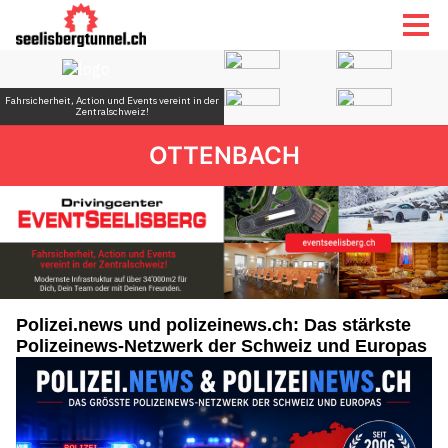
OTTENBACH
Polizei.news und polizeinews.ch: Das stärkste
Polizeinews-Netzwerk der Schweiz und Europas