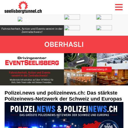
OBERHASLI
Polizei.news und polizeinews.ch: Das stärkste
Polizeinews-Netzwerk der Schweiz und Europas