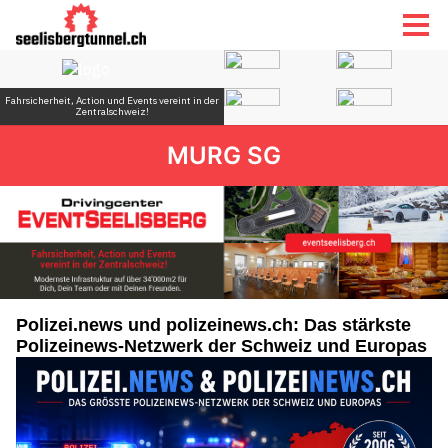
MURG SG
Polizei.news und polizeinews.ch: Das stärkste
Polizeinews-Netzwerk der Schweiz und Europas