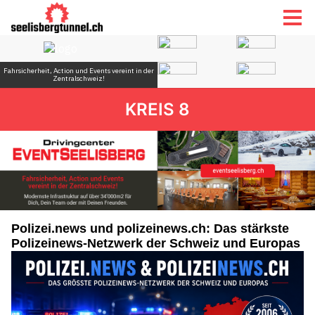
KREIS 8
Polizei.news und polizeinews.ch: Das stärkste
Polizeinews-Netzwerk der Schweiz und Europas