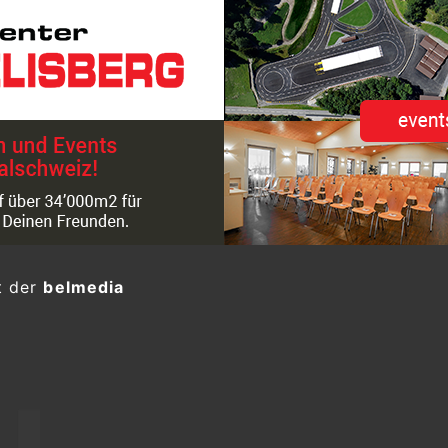
t der
belmedia