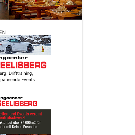
EN
rg: Drifttraining,
 spannende Events
N