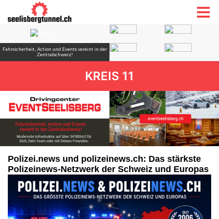
KREIS 11
Polizei.news und polizeinews.ch: Das stärkste
Polizeinews-Netzwerk der Schweiz und Europas