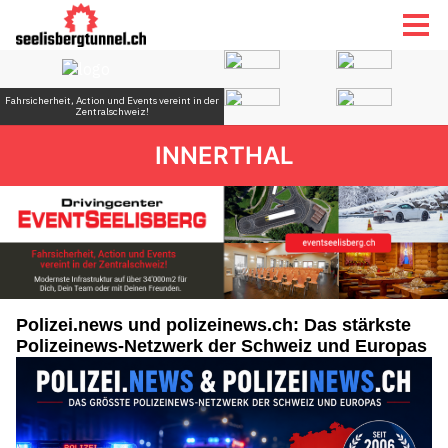
INNERTHAL
Polizei.news und polizeinews.ch: Das stärkste
Polizeinews-Netzwerk der Schweiz und Europas