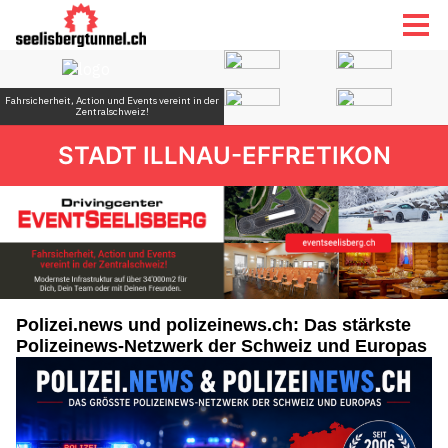
STADT ILLNAU-EFFRETIKON
Polizei.news und polizeinews.ch: Das stärkste
Polizeinews-Netzwerk der Schweiz und Europas