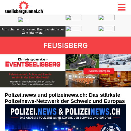
FEUSISBERG
Polizei.news und polizeinews.ch: Das stärkste
Polizeinews-Netzwerk der Schweiz und Europas