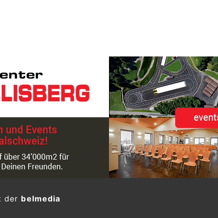
t der
belmedia