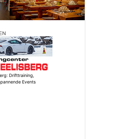
EN
rg: Drifttraining,
 spannende Events
N