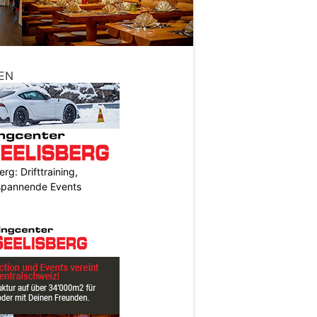
EN
rg: Drifttraining,
 spannende Events
N