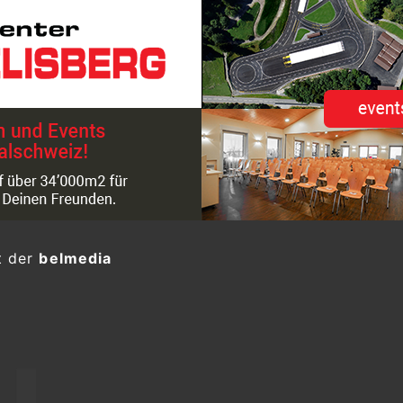
t der
belmedia