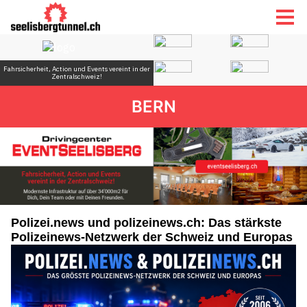
BERN
Polizei.news und polizeinews.ch: Das stärkste
Polizeinews-Netzwerk der Schweiz und Europas