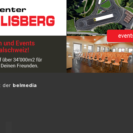
t der
belmedia