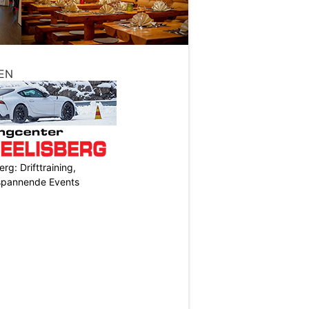
EN
rg: Drifttraining,
 spannende Events
N