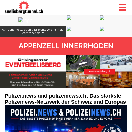
APPENZELL INNERRHODEN
Polizei.news und polizeinews.ch: Das stärkste
Polizeinews-Netzwerk der Schweiz und Europas