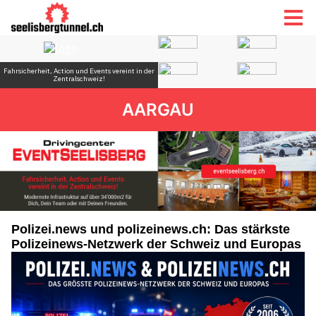
AARGAU
Polizei.news und polizeinews.ch: Das stärkste
Polizeinews-Netzwerk der Schweiz und Europas