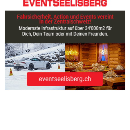
von Wetterlage, Tageszeit und Verkehrssituation kann die
Wahrnehmung kurzfristig beeinträchtigt sein.
Der folgende Beitrag zeigt, warum die Tunnelausfahrt
besondere Aufmerksamkeit erfordert und wie sich typische
Fehler vermeiden lassen.
Weiterlesen
Eventcenter Seelisberg: Drifttraining, Fahrsicherheit und spannende Events
Sisikon UR: Murgang verschüttet Axenstrasse –