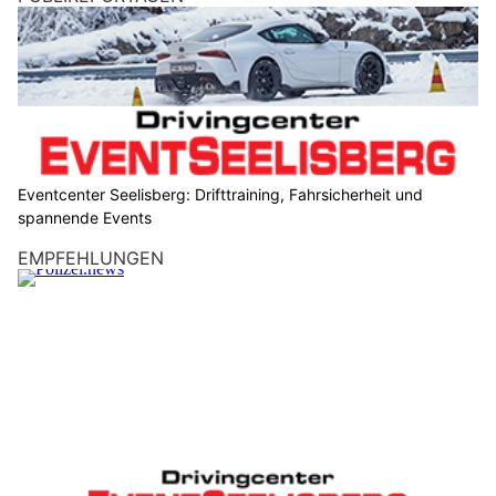
Blendung nach der Tunnelausfahrt
19.06.26
VON
POLIZEI.NEWS REDAKTION
Nach einer längeren Tunnelfahrt richtet sich der Blick vieler
Fahrer automatisch auf die Ausfahrt. Das Ende des Tunnels
ist in Sicht, die Fahrt scheint wieder einfacher zu werden.
Doch gerade jetzt ist Aufmerksamkeit gefragt: Mit dem
Wechsel vom Tunnel ins Tageslicht verändern sich die
Sichtverhältnisse innerhalb weniger Sekunden. Abhängig