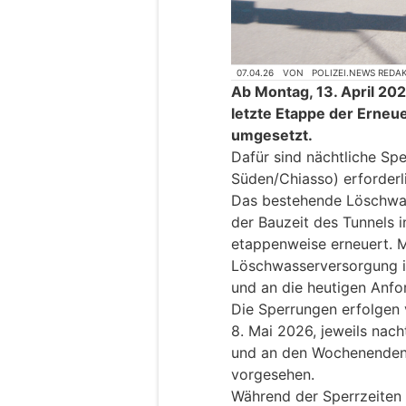
07.04.26
VON
POLIZEI.NEWS REDA
Ab Montag, 13. April 202
letzte Etappe der Erne
umgesetzt.
Dafür sind nächtliche Sp
Süden/Chiasso) erforderl
Das bestehende Löschwas
der Bauzeit des Tunnels 
etappenweise erneuert. M
Löschwasserversorgung im
und an die heutigen Anf
Die Sperrungen erfolgen v
8. Mai 2026, jeweils nac
und an den Wochenenden 
vorgesehen.
Während der Sperrzeiten 