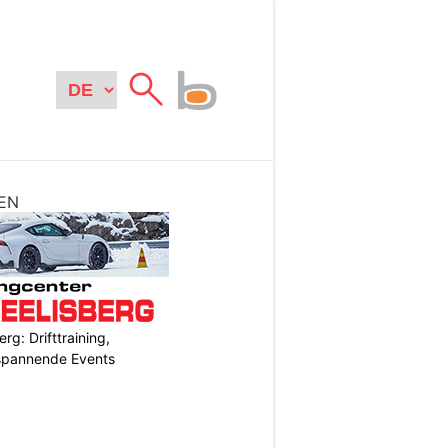
EN
rg: Drifttraining,
 spannende Events
N