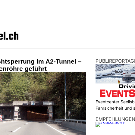
chtsperrung im A2-Tunnel –
PUBLIREPORTAG
enröhre geführt
Eventcenter Seelisbe
Fahrsicherheit und
EMPFEHLUNGE