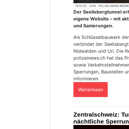
19.10.25
VON
POLIZEI.NEWS REDA
Der Seelisbergtunnel erh
eigene Website – mit akt
und Sanierungen.
Als Schlüsselbauwerk de
verbindet der Seelisbergt
Nidwalden und Uri. Die R
polizeinews.ch hat das Pr
sowie Verkehrsteilnehmer 
Sperrungen, Baustellen un
informieren.
Weiterlesen
Zentralschweiz: Tu
nächtliche Sperru