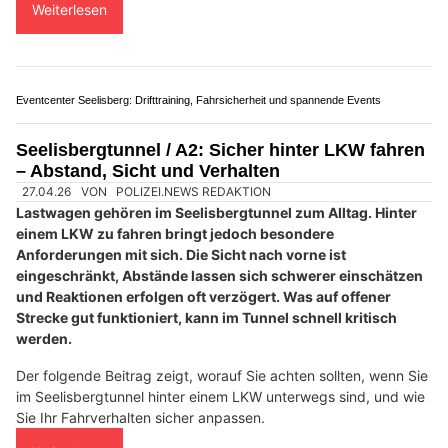
28.07.26
VON
POLIZEI.NEWS REDAKTION
Eine Sperrung des Seelisbergtunnels kommt für die meisten
Autofahrer unerwartet. Wechselverkehrszeichen kündigen
die Sperrung an, Schranken bleiben geschlossen oder der
Verkehr wird umgeleitet. Schnell stellt sich die Frage, warum
der Tunnel gesperrt ist und wie es nun weitergeht.
Tatsächlich dient jede Sperrung der Sicherheit aller
Verkehrsteilnehmenden.
Der folgende Beitrag erklärt, aus welchen Gründen der
Seelisbergtunnel gesperrt werden kann, wie der Verkehr in
solchen Situationen geregelt wird und worauf Autofahrer
achten sollten.
Weiterlesen