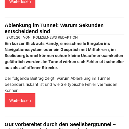
Eventcenter Seelisberg: Drifttraining, Fahrsicherheit und spannende Events
Seelisbergtunnel / A2: Sicher hinter LKW fahren
– Abstand, Sicht und Verhalten