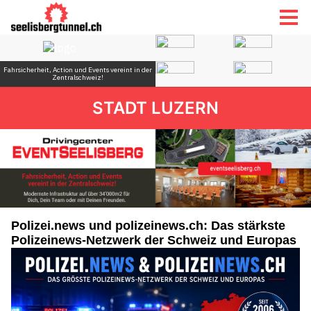
STADT LUZERN
Polizei.news und polizeinews.ch: Das stärkste
Polizeinews-Netzwerk der Schweiz und Europas